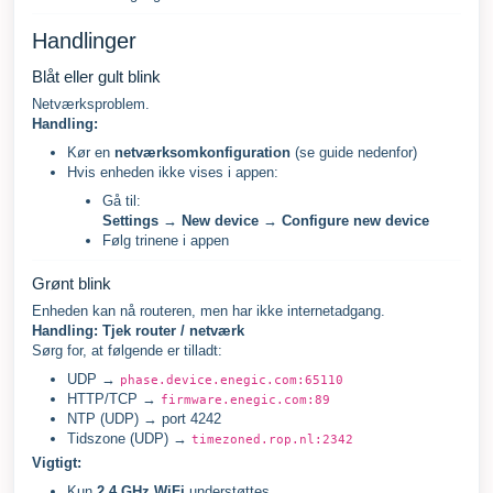
Handlinger
Blåt eller gult blink
Netværksproblem.
Handling:
Kør en
netværksomkonfiguration
(se guide nedenfor)
Hvis enheden ikke vises i appen:
Gå til:
Settings → New device → Configure new device
Følg trinene i appen
Grønt blink
Enheden kan nå routeren, men har ikke internetadgang.
Handling: Tjek router / netværk
Sørg for, at følgende er tilladt:
UDP →
phase.device.enegic.com:65110
HTTP/TCP →
firmware.enegic.com:89
NTP (UDP) → port 4242
Tidszone (UDP) →
timezoned.rop.nl:2342
Vigtigt:
Kun
2,4 GHz WiFi
understøttes