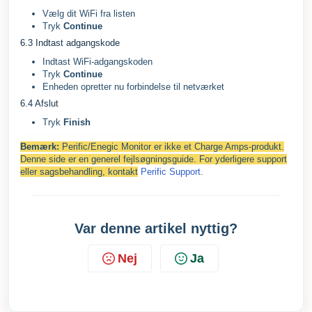
Vælg dit WiFi fra listen
Tryk
Continue
6.3 Indtast adgangskode
Indtast WiFi-adgangskoden
Tryk
Continue
Enheden opretter nu forbindelse til netværket
6.4 Afslut
Tryk
Finish
Bemærk:
Perific/Enegic Monitor er ikke et Charge Amps-produkt.
Denne side er en generel fejlsøgningsguide. For yderligere support
eller sagsbehandling, kontakt
Perific Support
.
Var denne artikel nyttig?
Nej
Ja