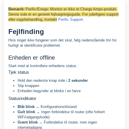
Bemærk:
Perific/Enegic Monitor er ikke et Charge Amps-produkt.
Denne side er en generel fejlsøgningsguide. For yderligere support
eller sagsbehandling, kontakt
Perific Support
.
Fejlfinding
Hvis noget ikke fungerer som det skal, følg nedenstående trin for
hurtigt at identificere problemet.
Enheden er offline
Start med at kontrollere enhedens status.
Tjek status
Hold den nederste knap inde i
2 sekunder
Slip knappen
Enheden begynder at blinke i en farve
Statusindikator
Blåt blink
→ Konfigurationstilstand
Gult blink
→ Ingen forbindelse til router (ofte forkert
WiFi/adgangskode)
Grønt blink
→ Forbindelse til router, men ingen
internetadgang