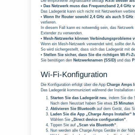
Die empfohlene Signalstärke beträgt
RSSI besser al
•
Das Netzwerk muss das Frequenzband 2,4 GHz 
Das Ladegerät kann sich nicht mit Netzwerken verbin
•
Wenn Ihr Router sowohl 2,4 GHz als auch 5 GHz 
verlieren.
In diesem Fall kann es notwendig sein, das Netzwerk
Extender zu verwenden.
•
Mesh-Netzwerke können Verbindungsprobleme v
Wenn ein Mesh-Netzwerk verwendet wird, sollte der 
So wird sichergestellt, dass sich das Ladegerät mit d
•
Stellen Sie sicher, dass Sie die richtigen Wi-Fi
Sie benötigen den
Netzwerknamen (SSID)
und das
P
Wi-Fi-Konfiguration
Die Konfiguration erfolgt über die App
Charge Amps In
Das Ladegerät kommuniziert während der Installation
Starten Sie das Ladegerät neu
, indem Sie die
Nach dem Neustart haben Sie etwa
15 Minuten 
Aktivieren Sie Bluetooth
auf dem Gerät, das Si
Laden Sie die App „Charge Amps Installer“ he
Wählen Sie
„Direct device configuration“
.
Tippen Sie auf
„Scan via Bluetooth“
.
Nun werden alle Charge Amps Geräte in der Nähe