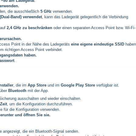
s −80 am Ladegerät
.
verwenden.
den, die ausschließlich
5 GHz
verwenden.
(Dual-Band) verwendet
, kann das Ladegerät gelegentlich die Verbindung
 auf
2,4 GHz zu beschränken
oder einen separaten Access Point bzw. Wi-Fi-
erursachen.
Access Point in der Nähe des Ladegeräts
eine eigene eindeutige SSID
haben
em richtigen Access Point verbindet.
-Zugangsdaten haben.
asswort
.
staller
, die im
App Store
und im
Google Play Store
verfügbar ist.
 über
Bluetooth
mit der App.
 Sicherung ausschalten und wieder einschalten.
Zeit
, um die Konfiguration durchzuführen.
e für die Konfiguration verwenden.
runter und öffnen Sie sie.
 angezeigt, die ein Bluetooth-Signal senden.