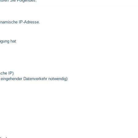
rüfen Sie Folgendes:
ynamische IP-Adresse.
ügung hat
sche IP)
n eingehender Datenverkehr notwendig)