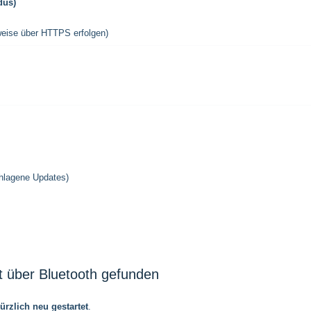
dus)
weise über HTTPS erfolgen)
chlagene Updates)
t über Bluetooth gefunden
rzlich neu gestartet
.