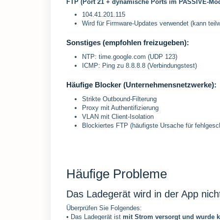
FTP (Port 21 + dynamische Ports im PASSIVE-Mo
104.41.201.115
Wird für Firmware-Updates verwendet (kann teil
Sonstiges (empfohlen freizugeben):
NTP: time.google.com (UDP 123)
ICMP: Ping zu 8.8.8.8 (Verbindungstest)
Häufige Blocker (Unternehmensnetzwerke):
Strikte Outbound-Filterung
Proxy mit Authentifizierung
VLAN mit Client-Isolation
Blockiertes FTP (häufigste Ursache für fehlges
Häufige Probleme
Das Ladegerät wird in der App nich
Überprüfen Sie Folgendes:
• Das Ladegerät ist
mit Strom versorgt und wurde kü