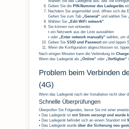
Wählen Sie das Ladegerät aus, das Sie konfigur
Geben Sie die
PIN-Nummer des Ladegeräts
ei
Nachdem Sie angemeldet sind, öffnen sich die E
Gehen Sie zum Tab
„General“
und wählen Sie
Wählen Sie
„Edit WiFi network“
.
Sie können nun entweder:
• ein Netzwerk aus der Liste auswählen
• oder
„Enter network manually“
wählen, um di
Geben Sie
SSID und Passwort
ein und tippen 
Wenn die Konfiguration abgeschlossen ist, tipp
Nach einigen Minuten kann die Verbindung im
Charge
Wenn das Ladegerät als
„Online“
oder
„Verfügbar“
s
Problem beim Verbinden de
(4G)
Wenn das Ladegerät nach der Installation nicht über 
Schnelle Überprüfungen
Überprüfen Sie Folgendes, bevor Sie mit einer erweite
• Das Ladegerät ist
mit Strom versorgt und wurde kü
• Das Ladegerät befindet sich an einem Standort mit
• Das Ladegerät wurde
über die Sicherung neu gesta