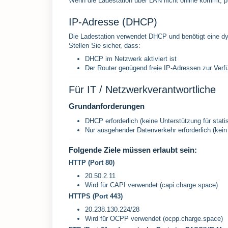
Wenn die Ladestation über LAN nicht online kommt, p
IP-Adresse (DHCP)
Die Ladestation verwendet DHCP und benötigt eine d
Stellen Sie sicher, dass:
DHCP im Netzwerk aktiviert ist
Der Router genügend freie IP-Adressen zur Verf
Für IT / Netzwerkverantwortliche
Grundanforderungen
DHCP erforderlich (keine Unterstützung für stati
Nur ausgehender Datenverkehr erforderlich (kei
Folgende Ziele müssen erlaubt sein:
HTTP (Port 80)
20.50.2.11
Wird für CAPI verwendet (capi.charge.space)
HTTPS (Port 443)
20.238.130.224/28
Wird für OCPP verwendet (ocpp.charge.space)