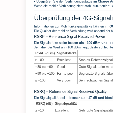
• Überprüfen Sie den Verbindungsstatus im
Charge A
Wenn die mobile Verbindung nicht stabil funktioniert,
Überprüfung der 4G-Signal
Informationen zur Mobilfunksignalstärke können im
OC
Die Qualität der mobilen Verbindung wird anhand der f
RSRP – Reference Signal Received Power
Die Signalstärke sollte
besser als −100 dBm und ide
Je näher der Wert an −100 dBm liegt, desto schlechte
RSRP (dBm)
Signalstärke
≥ −80
Excellent
Starkes Referenzsignal
−80 bis −90
Good
Gute Signalstärke mit s
−90 bis −100
Fair to poor
Begrenzte Signalstärke 
≤ −100
Very poor
Sehr schwaches Signal
RSRQ – Reference Signal Received Quality
Die Signalqualität sollte
besser als −17 dB und ideal
RSRQ (dB)
Signalqualität
≥ −10
Excellent
Sehr gute Signalqualitä