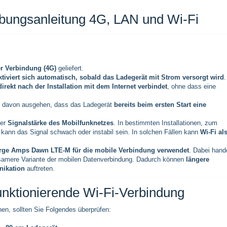
ebungsanleitung 4G, LAN und Wi-Fi
er Verbindung (4G)
geliefert.
ktiviert sich automatisch, sobald das Ladegerät mit Strom versorgt wird
direkt nach der Installation mit dem Internet verbindet
, ohne dass eine
en davon ausgehen, dass das Ladegerät
bereits beim ersten Start eine
der
Signalstärke des Mobilfunknetzes
. In bestimmten Installationen, zum
 kann das Signal schwach oder instabil sein. In solchen Fällen kann
Wi-Fi al
rge Amps Dawn LTE-M für die mobile Verbindung verwendet
. Dabei hand
ngsamere Variante der mobilen Datenverbindung. Dadurch können
längere
nikation
auftreten.
unktionierende Wi-Fi-Verbindung
nen, sollten Sie Folgendes überprüfen: