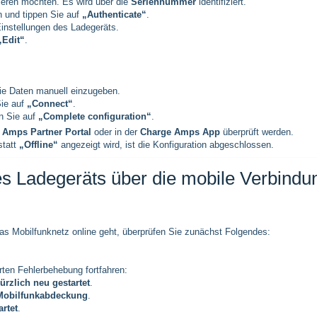
ieren möchten. Es wird über die
Seriennummer
identifiziert.
n und tippen Sie auf
„Authenticate“
.
instellungen des Ladegeräts.
„Edit“
.
e Daten manuell einzugeben.
Sie auf
„Connect“
.
en Sie auf
„Complete configuration“
.
 Amps Partner Portal
oder in der
Charge Amps App
überprüft werden.
tatt
„Offline“
angezeigt wird, ist die Konfiguration abgeschlossen.
s Ladegeräts über die mobile Verbindu
das Mobilfunknetz online geht, überprüfen Sie zunächst Folgendes:
rten Fehlerbehebung fortfahren:
rzlich neu gestartet
.
Mobilfunkabdeckung
.
rtet
.