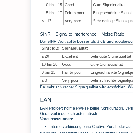
−10 bis −15
Good
Gute Signalqualität
−15 bis −17
Fair to poor
Eingeschränkte Signalq
≤ −17
Very poor
Sehr geringe Signalqua
SINR – Signal to Interference + Noise Ratio
Der SINR-Wert sollte
besser als 3 dB und idealerwe
SINR (dB)
Signalqualität
≥ 20
Excellent
Sehr gute Signalqualität
13 bis 20
Good
Gute Signalqualität
3 bis 13
Fair to poor
Eingeschränkte Signalqua
≤ 3
Very poor
Sehr schlechte Signalqu
Bei sehr schwacher Signalqualität wird empfohlen,
Wi
LAN
LAN erfordert normalerweise keine Konfiguration. Ve
Gerät verbindet sich automatisch.
Voraussetzungen:
Internetverbindung ohne Captive Portal oder aut