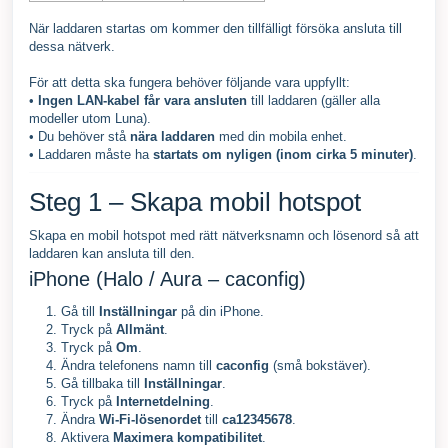
När laddaren startas om kommer den tillfälligt försöka ansluta till
dessa nätverk.
För att detta ska fungera behöver följande vara uppfyllt:
•
Ingen LAN-kabel får vara ansluten
till laddaren (gäller alla
modeller utom Luna).
• Du behöver stå
nära laddaren
med din mobila enhet.
• Laddaren måste ha
startats om nyligen (inom cirka 5 minuter)
.
Steg 1 – Skapa mobil hotspot
Skapa en mobil hotspot med rätt nätverksnamn och lösenord så att
laddaren kan ansluta till den.
iPhone (Halo / Aura – caconfig)
Gå till
Inställningar
på din iPhone.
Tryck på
Allmänt
.
Tryck på
Om
.
Ändra telefonens namn till
caconfig
(små bokstäver).
Gå tillbaka till
Inställningar
.
Tryck på
Internetdelning
.
Ändra
Wi-Fi-lösenordet
till
ca12345678
.
Aktivera
Maximera kompatibilitet
.