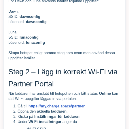
För Dawn och Luna används istället följande uppgifter:
Dawn:
SSID:
dawnconfig
Lösenord:
dawnconfig
Luna:
SSID:
luna
config
Lösenord:
lunaconfig
Skapa hotspot enligt samma steg som ovan men använd dessa
uppgifter istället.
Steg 2 – Lägg in korrekt Wi-Fi via
Partner Portal
När laddaren har anslutit till hotspotten och fått status
Online
kan
rätt Wi-Fi-uppgifter läggas in via portalen.
Gå till
https://my.charge.space/partner
Öppna den aktuella
laddaren
.
Klicka på
Inställningar för laddaren
.
Under
Wi-Fi-inställningar
anger du: