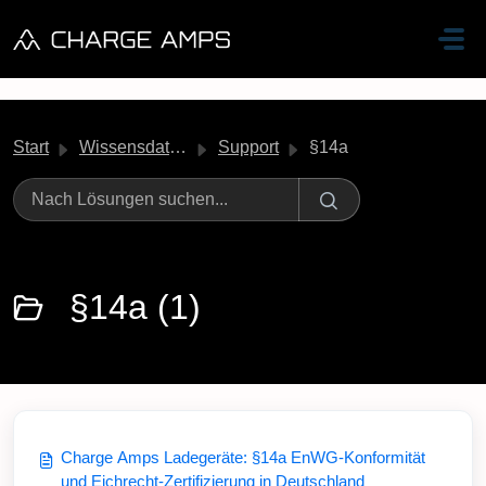
Zum hauptsächlichen Inhalt gehen
Start
Wissensdatenbank
Support
§14a
§14a (1)
Charge Amps Ladegeräte: §14a EnWG-Konformität
und Eichrecht-Zertifizierung in Deutschland